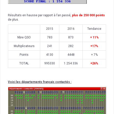
Résultats en hausse par rapport à l’an passé,
plus de 250 000 points
de plus.
2015
2016
Tendance
Nbre QSO
783
873
+ 11%
Multiplicateurs
241
282
+17%
Points
4130
4448
+ 7%
TOTAL
995330
1 254 336
+26%
Voici les départements français contactés :