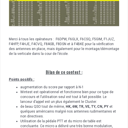
Merci à tous les opérateurs : F6DPW, F6GLX, F6CSQ, F5GIM, F1JUZ,
F4HFP, F4HJE, F4CVQ, F8ASB, F8DSN et à F4BKE pour la vérification
des antennes en place, mais également pour le montage/démontage
de la verticale dans la cour de l’école.
Bilan de ce contest :
Points positifs :
augmentation du score par rapport à N-1
Wintest est opérationnel et fonctionne bien pour ce type de
concours et l’utilisation seul est tout à fait possible. Le
lanceur d’appel est un plus également le Cluster.
de beau QSO tout de même,
HK, 6W, TR, VE, TY, CN, PY
et
quelques américains malgré nos antennes rudimentaires et
non directives.
Utilisation de la pédale PTT et du micro de table est
concluante. Ce micro a délivré une très bonne modulation,