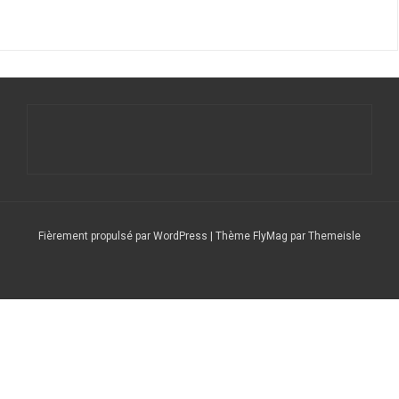
Fièrement propulsé par WordPress
|
Thème
FlyMag
par Themeisle
Le
Nos
Service
DFCF/SOTA
Calendrier
DX
Nous
radio
stations
QSL
Expéditions
CLUSTER
contacter
club
répétitrices
(F6CSQ)