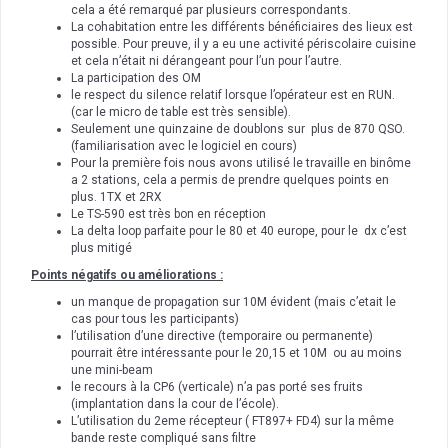
cela a été remarqué par plusieurs correspondants.
La cohabitation entre les différents bénéficiaires des lieux est
possible. Pour preuve, il y a eu une activité périscolaire cuisine
et cela n’était ni dérangeant pour l’un pour l’autre.
La participation des OM
le respect du silence relatif lorsque l’opérateur est en RUN.
(car le micro de table est très sensible).
Seulement une quinzaine de doublons sur plus de 870 QSO.
(familiarisation avec le logiciel en cours)
Pour la première fois nous avons utilisé le travaille en binôme
a 2 stations, cela a permis de prendre quelques points en
plus. 1TX et 2RX
Le TS-590 est très bon en réception
La delta loop parfaite pour le 80 et 40 europe, pour le dx c’est
plus mitigé
Points négatifs ou améliorations :
un manque de propagation sur 10M évident (mais c’etait le
cas pour tous les participants)
l’utilisation d’une directive (temporaire ou permanente)
pourrait être intéressante pour le 20,15 et 10M ou au moins
une mini-beam
le recours à la CP6 (verticale) n’a pas porté ses fruits
(implantation dans la cour de l’école).
L’utilisation du 2eme récepteur ( FT897+ FD4) sur la même
bande reste compliqué sans filtre