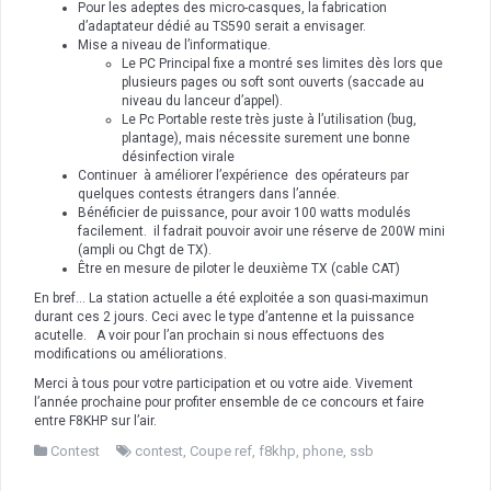
Pour les adeptes des micro-casques, la fabrication
d’adaptateur dédié au TS590 serait a envisager.
Mise a niveau de l’informatique.
Le PC Principal fixe a montré ses limites dès lors que
plusieurs pages ou soft sont ouverts (saccade au
niveau du lanceur d’appel).
Le Pc Portable reste très juste à l’utilisation (bug,
plantage), mais nécessite surement une bonne
désinfection virale
Continuer à améliorer l’expérience des opérateurs par
quelques contests étrangers dans l’année.
Bénéficier de puissance, pour avoir 100 watts modulés
facilement. il fadrait pouvoir avoir une réserve de 200W mini
(ampli ou Chgt de TX).
Être en mesure de piloter le deuxième TX (cable CAT)
En bref… La station actuelle a été exploitée a son quasi-maximun
durant ces 2 jours. Ceci avec le type d’antenne et la puissance
acutelle. A voir pour l’an prochain si nous effectuons des
modifications ou améliorations.
Merci à tous pour votre participation et ou votre aide. Vivement
l’année prochaine pour profiter ensemble de ce concours et faire
entre F8KHP sur l’air.
Contest
contest
,
Coupe ref
,
f8khp
,
phone
,
ssb