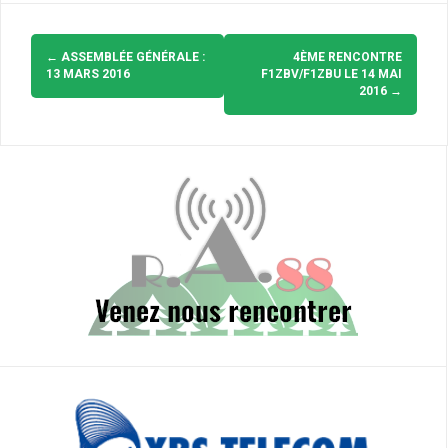
Navigation
d'article
←
ASSEMBLÉE GÉNÉRALE :
4ÈME RENCONTRE
13 MARS 2016
F1ZBV/F1ZBU LE 14 MAI
2016
→