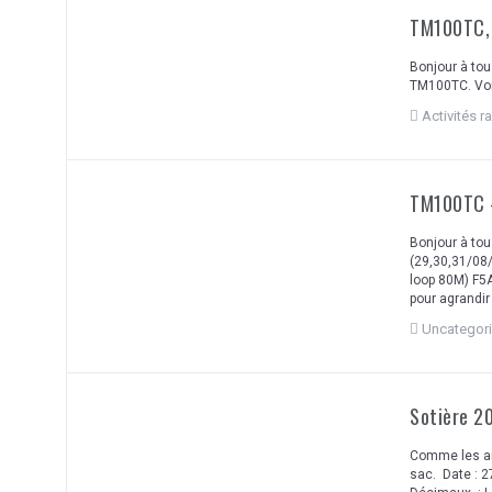
TM100TC, l
Bonjour à tou
TM100TC. Voic
Activités r
TM100TC –
Bonjour à tou
(29,30,31/08/
loop 80M) F5
pour agrandir
Uncategor
Sotière 2
Comme les an
sac. Date : 2