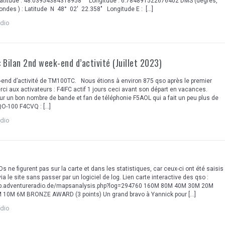
atitude : 48.03954384318958 Longitude : 6.784891522676402 DMS (degrés,
ondes ) : Latitude N 48° 02′ 22.358″ Longitude E : […]
adio
Bilan 2nd week-end d’activité (Juillet 2023)
end d’activité de TM100TC. Nous étions à environ 875 qso après le premier
ci aux activateurs : F4IFC actif 1 jours ceci avant son départ en vacances.
ur un bon nombre de bande et fan de téléphonie F5AOL qui a fait un peu plus de
QO-100 F4CVQ : […]
adio
 ne figurent pas sur la carte et dans les statistiques, car ceux-ci ont été saisis
a le site sans passer par un logiciel de log. Lien carte interactive des qso :
ap.adventureradio.de/mapsanalysis.php?log=294760 160M 80M 40M 30M 20M
10M 6M BRONZE AWARD (3 points) Un grand bravo à Yannick pour […]
adio