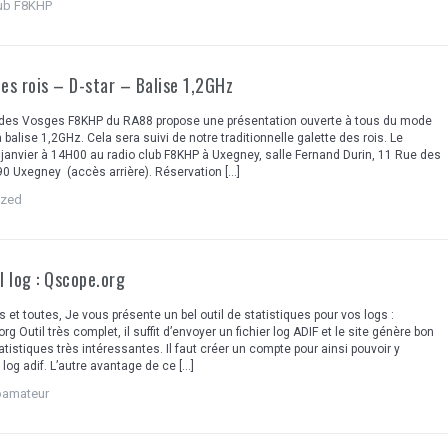
lub F8KHP
es rois – D-star – Balise 1,2GHz
b des Vosges F8KHP du RA88 propose une présentation ouverte à tous du mode
a balise 1,2GHz. Cela sera suivi de notre traditionnelle galette des rois. Le
anvier à 14H00 au radio club F8KHP à Uxegney, salle Fernand Durin, 11 Rue des
0 Uxegney (accès arrière). Réservation […]
ized
l log : Qscope.org
s et toutes, Je vous présente un bel outil de statistiques pour vos logs :
 Outil très complet, il suffit d’envoyer un fichier log ADIF et le site génère bon
tistiques très intéressantes. Il faut créer un compte pour ainsi pouvoir y
 log adif. L’autre avantage de ce […]
ioamateur