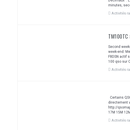
Décimaux : L
minutes, sec
Activités r
TM100TC : 
Second week-
week-end. Mer
F8DSN actif s
100 qso sur 
Activités r
Certains QSOs
directement vi
http://qsom
17M 15M 12M 
Activités r