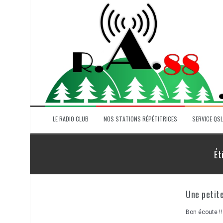
Aller
au
contenu
LE RADIO CLUB
NOS STATIONS RÉPÉTITRICES
SERVICE QSL
Ét
Une petit
Bon écoute !!