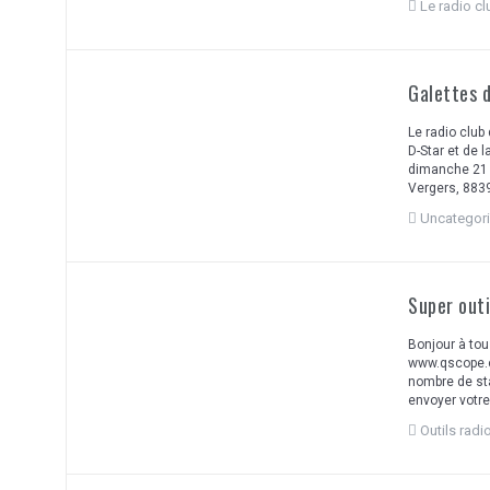
Le radio c
Galettes d
Le radio clu
D-Star et de l
dimanche 21 j
Vergers, 8839
Uncategor
Super outi
Bonjour à tou
www.qscope.org
nombre de sta
envoyer votre
Outils rad