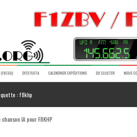
 (F6CSQ)
DFCF/SOTA
CALENDRIER EXPÉDITIONS
DX CLUSTER
NOUS C
iquette :
f8khp
e chanson IA pour F8KHP