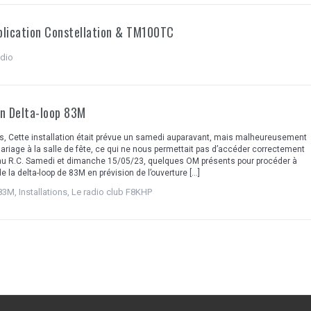
xplication Constellation & TM100TC
adio
on Delta-loop 83M
s, Cette installation était prévue un samedi auparavant, mais malheureusement
 mariage à la salle de fête, ce qui ne nous permettait pas d’accéder correctement
t au R.C. Samedi et dimanche 15/05/23, quelques OM présents pour procéder à
 de la delta-loop de 83M en prévision de l’ouverture […]
 83M
,
Installations
,
Le radio club F8KHP