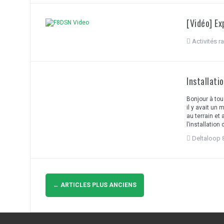
[Vidéo] E
Activités r
Installati
Bonjour à tou
il y avait un
au terrain e
l’installation
Deltaloop
Navigation
des
←
ARTICLES PLUS ANCIENS
articles