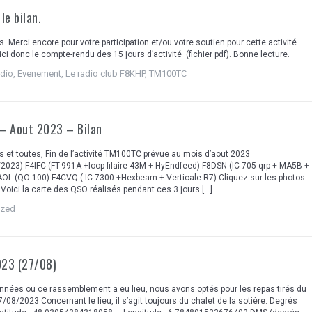
e bilan.
s. Merci encore pour votre participation et/ou votre soutien pour cette activité
i donc le compte-rendu des 15 jours d’activité (fichier pdf). Bonne lecture.
adio
,
Evenement
,
Le radio club F8KHP
,
TM100TC
 Aout 2023 – Bilan
s et toutes, Fin de l’activité TM100TC prévue au mois d’aout 2023
2023) F4IFC (FT-991A +loop filaire 43M + HyEndfeed) F8DSN (IC-705 qrp + MA5B +
AOL (QO-100) F4CVQ ( IC-7300 +Hexbeam + Verticale R7) Cliquez sur les photos
 Voici la carte des QSO réalisés pendant ces 3 jours […]
ized
023 (27/08)
nées ou ce rassemblement a eu lieu, nous avons optés pour les repas tirés du
7/08/2023 Concernant le lieu, il s’agit toujours du chalet de la sotière. Degrés