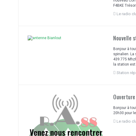
nouveau Comit
F4BKE Trésori
Le radio c
Nouvelle s
Bonjour à tou
spinalien. La
439.775 MhzR
la station es
Station rép
Ouverture
Bonjour à tou
20h30 pour l
Le radio c