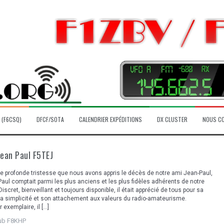
 (F6CSQ)
DFCF/SOTA
CALENDRIER EXPÉDITIONS
DX CLUSTER
NOUS C
Jean Paul F5TEJ
e profonde tristesse que nous avons appris le décès de notre ami Jean-Paul,
aul comptait parmi les plus anciens et les plus fidèles adhérents de notre
iscret, bienveillant et toujours disponible, il était apprécié de tous pour sa
sa simplicité et son attachement aux valeurs du radio-amateurisme.
exemplaire, il […]
lub F8KHP