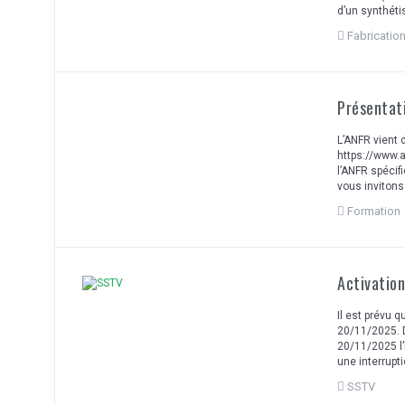
d’un synthét
Fabricatio
Présentat
L’ANFR vient
https://www.
l’ANFR spécif
vous invitons
Formation
Activatio
Il est prévu 
20/11/2025. D
20/11/2025 l’h
une interrupt
SSTV