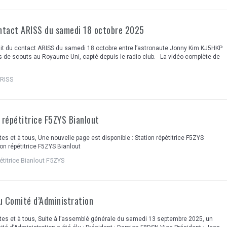
ontact ARISS du samedi 18 octobre 2025
ait du contact ARISS du samedi 18 octobre entre l’astronaute Jonny Kim KJ5HKP
s de scouts au Royaume-Uni, capté depuis le radio club. La vidéo complète de
ARISS
 répétitrice F5ZYS Bianlout
tes et à tous, Une nouvelle page est disponible : Station répétitrice F5ZYS
ion répétitrice F5ZYS Bianlout
étitrice Bianlout F5ZYS
u Comité d’Administration
tes et à tous, Suite à l’assemblé générale du samedi 13 septembre 2025, un