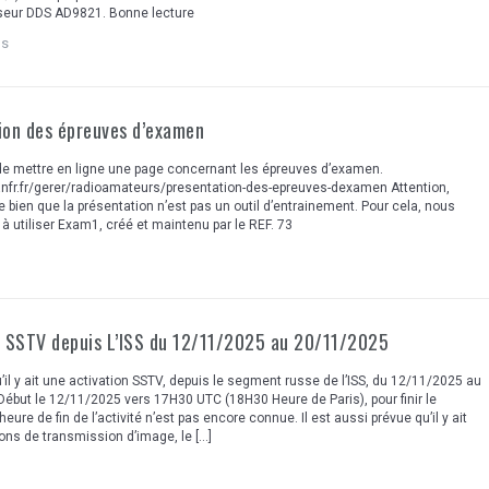
iseur DDS AD9821. Bonne lecture
ns
ion des épreuves d’examen
 de mettre en ligne une page concernant les épreuves d’examen.
anfr.fr/gerer/radioamateurs/presentation-des-epreuves-dexamen Attention,
ie bien que la présentation n’est pas un outil d’entrainement. Pour cela, nous
 à utiliser Exam1, créé et maintenu par le REF. 73
n SSTV depuis L’ISS du 12/11/2025 au 20/11/2025
qu’il y ait une activation SSTV, depuis le segment russe de l’ISS, du 12/11/2025 au
ébut le 12/11/2025 vers 17H30 UTC (18H30 Heure de Paris), pour finir le
eure de fin de l’activité n’est pas encore connue. Il est aussi prévue qu’il y ait
ions de transmission d’image, le […]