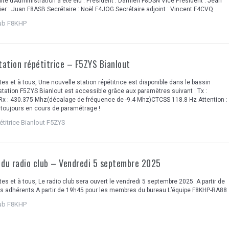
é d’Administration a été élu : Président : Damien F8DSN Vice Président : Jean
er : Juan F8ASB Secrétaire : Noël F4JOG Secrétaire adjoint : Vincent F4CVQ
lub F8KHP
tation répétitrice – F5ZYS Bianlout
tes et à tous, Une nouvelle station répétitrice est disponible dans le bassin
 station F5ZYS Bianlout est accessible grâce aux paramètres suivant : Tx :
x : 430.375 Mhz(décalage de fréquence de -9.4 Mhz)CTCSS 118.8 Hz Attention :
t toujours en cours de paramétrage !
étitrice Bianlout F5ZYS
 du radio club – Vendredi 5 septembre 2025
tes et à tous, Le radio club sera ouvert le vendredi 5 septembre 2025. A partir de
es adhérents A partir de 19h45 pour les membres du bureau L’équipe F8KHP-RA88
lub F8KHP