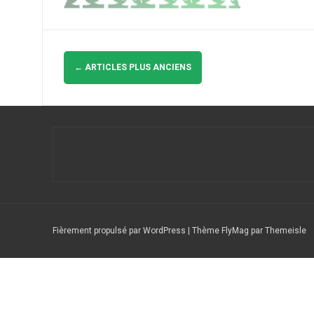
Navigation
des
←
ARTICLES PLUS ANCIENS
articles
Fièrement propulsé par WordPress
|
Thème
FlyMag
par Themeisle