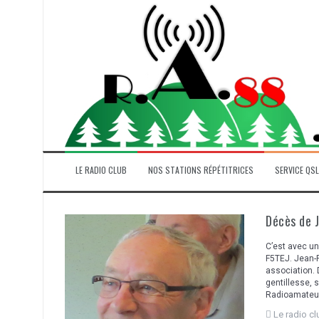
Aller
au
contenu
LE RADIO CLUB
NOS STATIONS RÉPÉTITRICES
SERVICE QSL
Décès de 
C’est avec un
F5TEJ. Jean-P
association. D
gentillesse, 
Radioamateur 
Le radio c