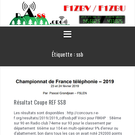
Aller
au
contenu
Étiquette :
ssb
Résultat Coupe REF SSB
Les résultats sont disponibles : http://concours.r-e-
f.org/resultats/2019/2019_cdfssb.pdf Voici pour F8KHP : 58ème
sur 90 en Radio club 74eme sur 93 pour le classement par
département 66ème sur 104 en multi-opérateur 9% d’erreur ou
d’abattement, bon dans tous les cas on avait noté 292000 points