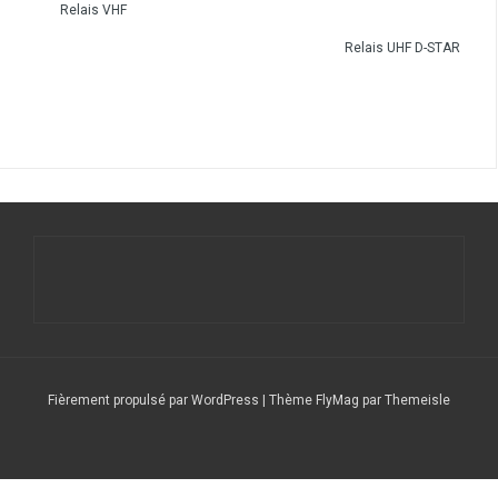
Relais VHF
Relais UHF D-STAR
Fièrement propulsé par WordPress
|
Thème
FlyMag
par Themeisle
Le
Nos
Service
DFCF/SOTA
Calendrier
DX
Nous
radio
stations
QSL
Expéditions
CLUSTER
contacter
club
répétitrices
(F6CSQ)