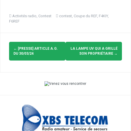
Activités radio
,
Contest
contest
,
Coupe du REF
,
F4KIY
,
F6REF
Navigation
d'article
←
[PRESSE] ARTICLE A.G.
LA LAMPE UV QUI A GRILLÉ
DU 30/03/24
SON PROPRIÉTAIRE
→