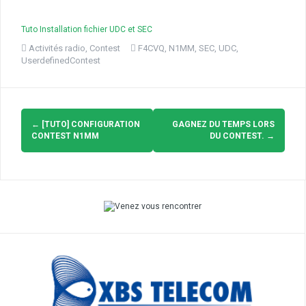
Tuto Installation fichier UDC et SEC
Activités radio
,
Contest
F4CVQ
,
N1MM
,
SEC
,
UDC
,
UserdefinedContest
Navigation
d'article
←
[TUTO] CONFIGURATION
GAGNEZ DU TEMPS LORS
CONTEST N1MM
DU CONTEST.
→