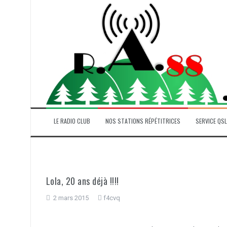
Aller
au
contenu
LE RADIO CLUB
NOS STATIONS RÉPÉTITRICES
SERVICE QSL
Lola, 20 ans déjà !!!!
2 mars 2015
f4cvq