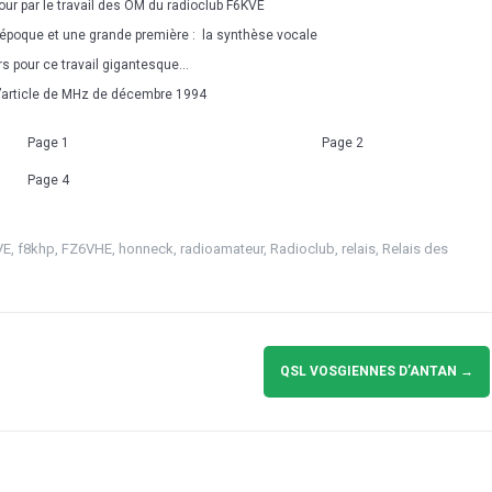
 jour par le travail des OM du radioclub F6KVE
l’époque et une grande première : la synthèse vocale
s pour ce travail gigantesque…
l’article de MHz de décembre 1994
Page 1
Page 2
Page 4
VE
,
f8khp
,
FZ6VHE
,
honneck
,
radioamateur
,
Radioclub
,
relais
,
Relais des
QSL VOSGIENNES D’ANTAN
→