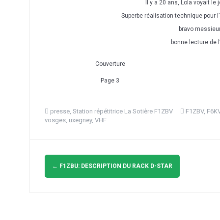
Il y a 20 ans, Lola voyait le
Superbe réalisation technique pour 
bravo messieur
bonne lecture de 
Couverture
Page 3
presse
,
Station répétitrice La Sotière F1ZBV
F1ZBV
,
F6K
vosges
,
uxegney
,
VHF
Navigation
d'article
←
F1ZBU: DESCRIPTION DU RACK D-STAR