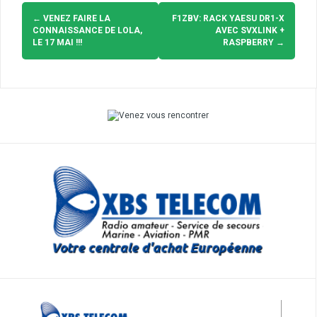
Navigation
d'article
←
VENEZ FAIRE LA
F1ZBV: RACK YAESU DR1-X
CONNAISSANCE DE LOLA,
AVEC SVXLINK +
LE 17 MAI !!!
RASPBERRY
→