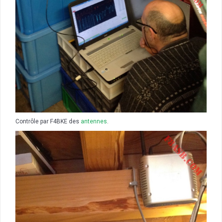
Contrôle par F4BKE des
antennes
.