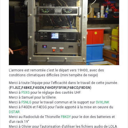
L’armoire est remontée c’est le départ vers 19H00, avec des
conditions climatiques difficiles (mini tempête de neige)
Merci à toute l’équipe pour l’efficacité dans le travail de cette journée.
(
F1JUZ,F4BKE,F4GEN,F4HDP,F5FIM,F6BCD,F8DSN
)
Merci à
F5XG
pour le réglage des cavités UHF.
Merci à Samuel pour la tôlerie.
Merci à
F5NLG
pour le travail commun et le support sur
SVXLINK
Merci à F4GEN et F4EGG pour l’aide apporté à la mise en oeuvre du
DSTAR
.
Merci au Radioclub de Thionville
F8KGY
pour le don des batteries et
d’un rack 19″
Merci à Olivier pour l’autorisation d’utiliser les fichiers audio de LOLA