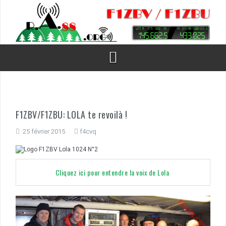
Aller
au
contenu
F1ZBV/F1ZBU: LOLA te revoilà !
25 février 2015
f4cvq
Cliquez ici pour entendre la voix de Lola