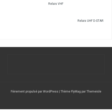
Relais VHF
Relais UHF D-STAR
Fièrement propulsé par WordPress
|
Thème
FlyMag
par Themeisle
Le
Nos
Service
DFCF/SOTA
Calendrier
DX
Nous
radio
stations
QSL
Expéditions
CLUSTER
contacter
club
répétitrices
(F6CSQ)