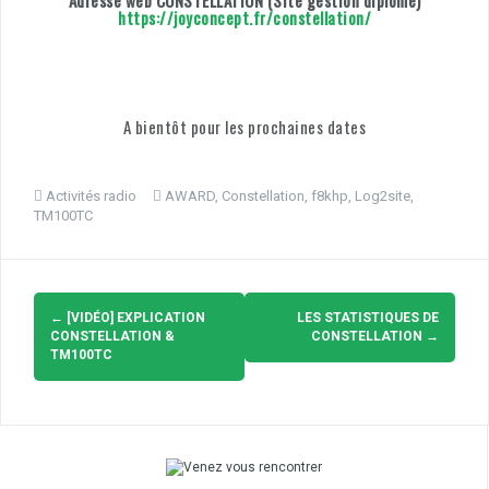
https://joyconcept.fr/constellation/
A bientôt pour les prochaines dates
Activités radio
AWARD
,
Constellation
,
f8khp
,
Log2site
,
TM100TC
Navigation
d'article
←
[VIDÉO] EXPLICATION
LES STATISTIQUES DE
CONSTELLATION &
CONSTELLATION
→
TM100TC