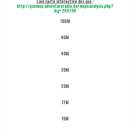
Lien carte interactive des qso :
http://qsomap.adventureradio.de/mapsanalysis.php?
log=294760
160M
80M
40M
30M
20M
17M
15M