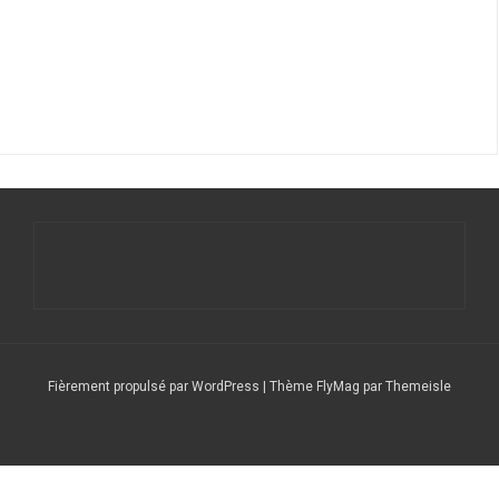
Fièrement propulsé par WordPress
|
Thème
FlyMag
par Themeisle
Le
Nos
Service
DFCF/SOTA
Calendrier
DX
Nous
radio
stations
QSL
Expéditions
CLUSTER
contacter
club
répétitrices
(F6CSQ)