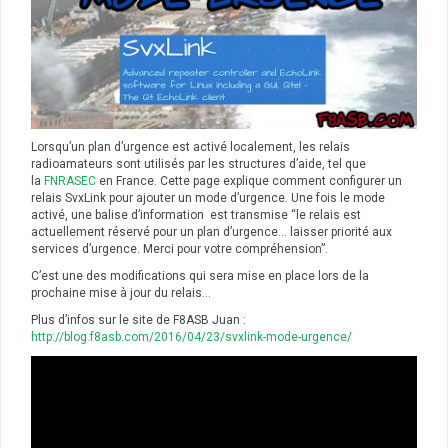
Lorsqu’un plan d’urgence est activé localement, les relais
radioamateurs sont utilisés par les structures d’aide, tel que
la
FNRASEC
en France. Cette page explique comment configurer un
relais SvxLink pour ajouter un mode d’urgence. Une fois le mode
activé, une balise d’information est transmise “le relais est
actuellement réservé pour un plan d’urgence… laisser priorité aux
services d’urgence. Merci pour votre compréhension”.
C’est une des modifications qui sera mise en place lors de la
prochaine mise à jour du relais…
Plus d’infos sur le site de F8ASB Juan :
http://blog.f8asb.com/2016/04/23/svxlink-mode-urgence/