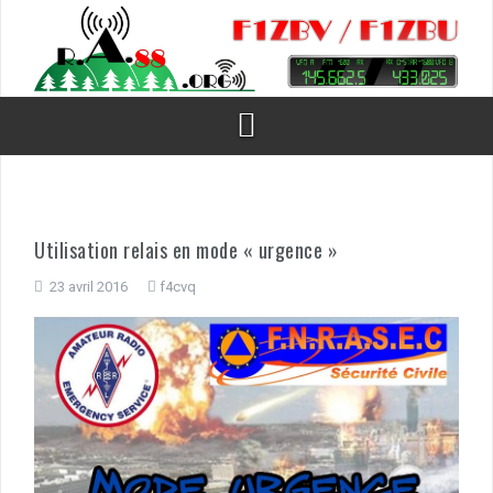
Aller
au
contenu
Utilisation relais en mode « urgence »
23 avril 2016
f4cvq