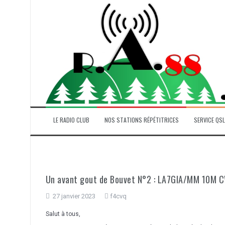
Aller
au
contenu
LE RADIO CLUB
NOS STATIONS RÉPÉTITRICES
SERVICE QSL
Un avant gout de Bouvet N°2 : LA7GIA/MM 10M 
27 janvier 2023
f4cvq
Salut à tous,