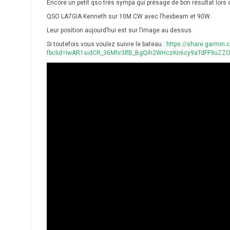
Encore un petit qso très sympa qui présage de bon résultat lors de
QSO LA7GIA Kenneth sur 10M CW avec l’hexbeam et 90W.
Leur position aujourd’hui est sur l’image au dessus.
Si toutefois vous voulez suivre le bateau :
https://share.garmin.
fbclid=IwAR1sidCR_36Mhr3lfB_BgQih2WHczKn6cy9aTdFF9uZZO