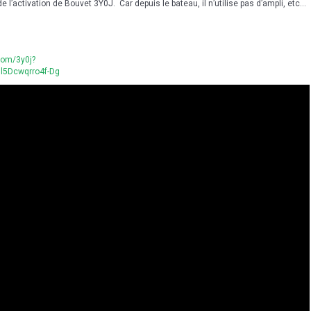
 l’activation de Bouvet 3Y0J. Car depuis le bateau, il n’utilise pas d’ampli, etc…
com/3y0j?
l5Dcwqrro4f-Dg