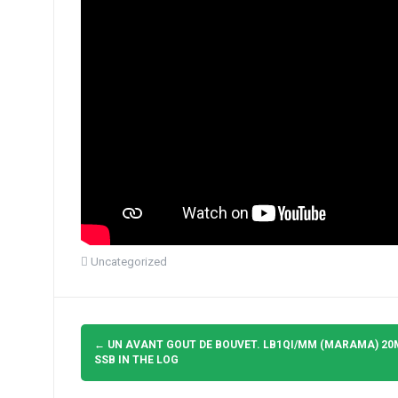
Uncategorized
Navigation
d'article
←
UN AVANT GOUT DE BOUVET. LB1QI/MM (MARAMA) 20
SSB IN THE LOG