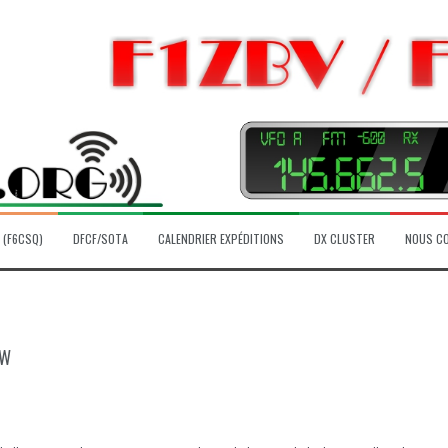
 (F6CSQ)
DFCF/SOTA
CALENDRIER EXPÉDITIONS
DX CLUSTER
NOUS C
CW