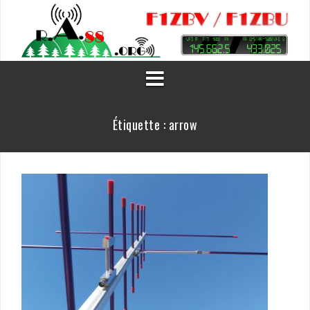
Aller
au
contenu
Étiquette :
arrow