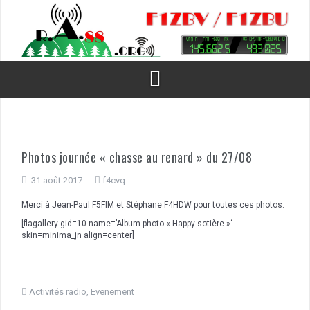
Aller
au
contenu
Photos journée « chasse au renard » du 27/08
31 août 2017
f4cvq
Merci à Jean-Paul F5FIM et Stéphane F4HDW pour toutes ces photos.
[flagallery gid=10 name=’Album photo « Happy sotière »‘
skin=minima_jn align=center]
Activités radio
,
Evenement