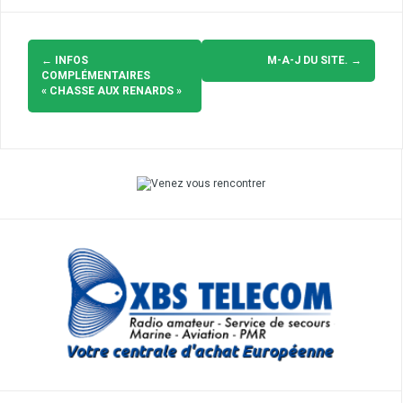
Navigation
d'article
←
INFOS
M-A-J DU SITE.
→
COMPLÉMENTAIRES
« CHASSE AUX RENARDS »