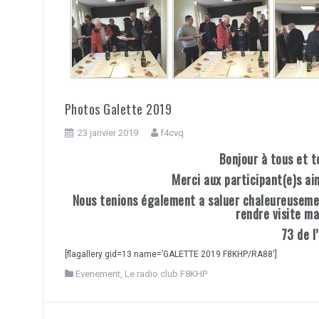
Photos Galette 2019
23 janvier 2019
f4cvq
Bonjour à tous et t
Merci aux participant(e)s ai
Nous tenions également a saluer chaleureusement
rendre visite ma
73 de 
[flagallery gid=13 name=’GALETTE 2019 F8KHP/RA88′]
Evenement
,
Le radio club F8KHP