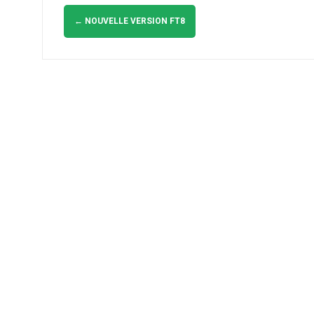
Navigation
d'article
←
NOUVELLE VERSION FT8