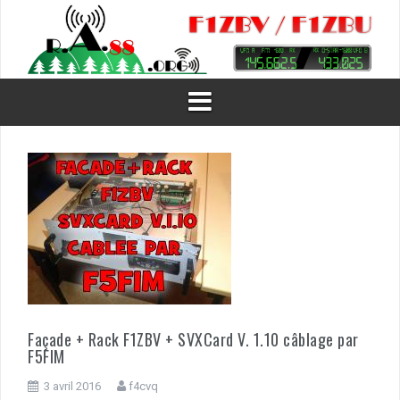
Aller
au
contenu
Façade + Rack F1ZBV + SVXCard V. 1.10 câblage par
F5FIM
3 avril 2016
f4cvq