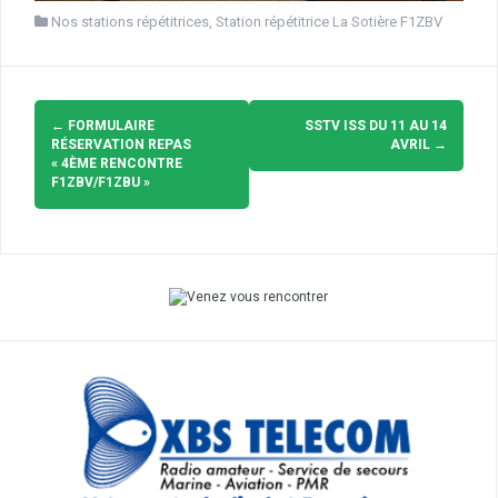
Nos stations répétitrices
,
Station répétitrice La Sotière F1ZBV
Navigation
d'article
←
FORMULAIRE
SSTV ISS DU 11 AU 14
RÉSERVATION REPAS
AVRIL
→
« 4ÈME RENCONTRE
F1ZBV/F1ZBU »