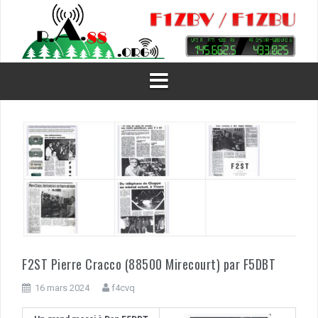
Aller
au
contenu
F2ST Pierre Cracco (88500 Mirecourt) par F5DBT
16 mars 2024
f4cvq