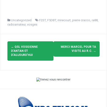
Uncategorized
F2ST
,
F5DBT
,
mirecourt
,
pierre cracco
,
ra88
,
radioamateur
,
vosges
Navigation
d'article
←
QSL VOSGIENNE
MERCI MARCEL POUR TA
D’ANTAN ET
VISITE AU R.C.
→
D’AUJOURD’HUI