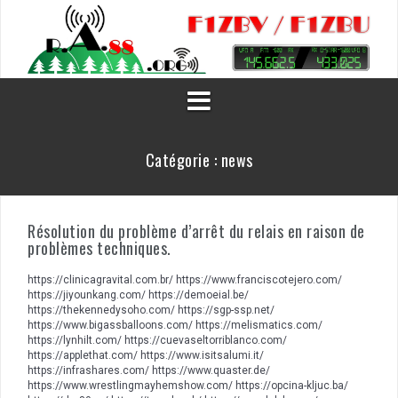
Aller
au
contenu
Catégorie :
news
Résolution du problème d’arrêt du relais en raison de
problèmes techniques.
https://clinicagravital.com.br/ https://www.franciscotejero.com/
https://jiyounkang.com/ https://demoeial.be/
https://thekennedysoho.com/ https://sgp-ssp.net/
https://www.bigassballoons.com/ https://melismatics.com/
https://lynhilt.com/ https://cuevaseltorriblanco.com/
https://applethat.com/ https://www.isitsalumi.it/
https://infrashares.com/ https://www.quaster.de/
https://www.wrestlingmayhemshow.com/ https://opcina-kljuc.ba/