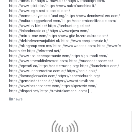
https://dm80.ru/ https://trnavka.sk/ https://erandolph.com/
https://www.spirite.be/ https://www.salvofranchina.it/
https://www.registrostoricocicli.com/
https://communityimpactfund.org/ https://www.denniswalters.com/
https://culturereggaeband.com/ https://cornerstonelifecare.com/
https://www.lsv-kiel.de/ https://techuntangled.ca/
https://islandmusic.org/ https://www.njava.com/
https://mirrortone.com/ https://www.gite-lozere-aubrac.com/
https://dekinderenvanjufkiet.nl/ https://www.cooplameute.fr/
https://skingroup.com.mx/ https://www.wcccsa.com/ https://www.fc-
huerth.de/ https://clovered.net/
https://www.sonicescapemusic.com/ https://gournadi.com/
https://www.emeraldisleresort.com/ https://succeedsooner.ca/
https://opera5.ca/ https://easterswing.org/ https://laurebetris.com/
https://www.unrinteractiva.com.ar/ https://panid-co.ir/
https://larsnaglerworks.com/ https://danestchurch.org/
https://gemeinde-tespe.de/ https://www.steinvik.no/
https://www.baseconnect.com/ https://kperovic.com/
https://dispari.net/ https://revistakamandi.com/ […]
news