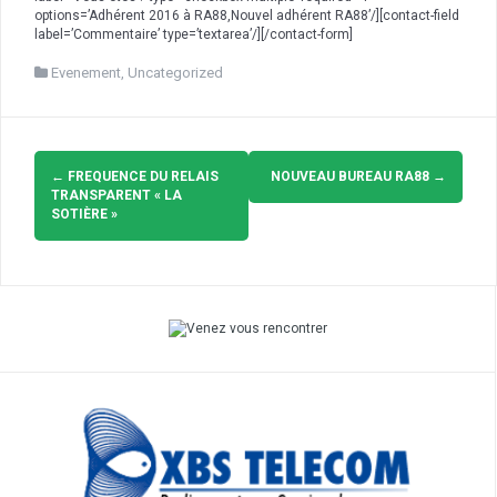
options=’Adhérent 2016 à RA88,Nouvel adhérent RA88’/][contact-field
label=’Commentaire’ type=’textarea’/][/contact-form]
Evenement
,
Uncategorized
Navigation
d'article
←
FREQUENCE DU RELAIS
NOUVEAU BUREAU RA88
→
TRANSPARENT « LA
SOTIÈRE »