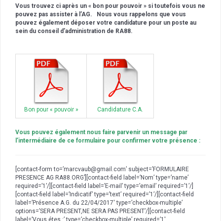
Vous trouvez ci après un « bon pour pouvoir » si toutefois vous ne
pouvez pas assister à l’AG. Nous vous rappelons que vous
pouvez également déposer votre candidature pour un poste au
sein du conseil d’administration de RA88.
Bon pour « pouvoir »
Candidature C.A.
Vous pouvez également nous faire parvenir un message par
l’intermédiaire de ce formulaire pour confirmer votre présence :
[contact-form to=’marcvaub@gmail.com’ subject=’FORMULAIRE
PRESENCE AG RA88.ORG’][contact-field label=’Nom’ type=’name’
required=’1’/][contact-field label=’E-mail’ type=’email’ required=’1’/]
[contact-field label=’Indicatif’ type=’text’ required=’1’/][contact-field
label=’Présence A.G. du 22/04/2017′ type=’checkbox-multiple’
options=’SERA PRESENT,NE SERA PAS PRESENT’/][contact-field
label=’Vous étes :’ type=’checkbox-multiple’ required=’1′