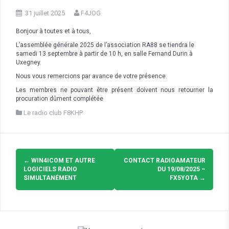
31 juillet 2025
F4JOG
Bonjour à toutes et à tous,
L’assemblée générale 2025 de l’association RA88 se tiendra le
samedi 13 septembre à partir de 10 h, en salle Fernand Durin à
Uxegney.
Nous vous remercions par avance de votre présence.
Les membres ne pouvant être présent doivent nous retourner la
procuration dûment complétée
Le radio club F8KHP
Navigation
d'article
←
WIN4ICOM ET AUTRE
CONTACT RADIOAMATEUR
LOGICIELS RADIO
DU 19/08/2025 –
SIMULTANÉMENT
FX5YOTA
→