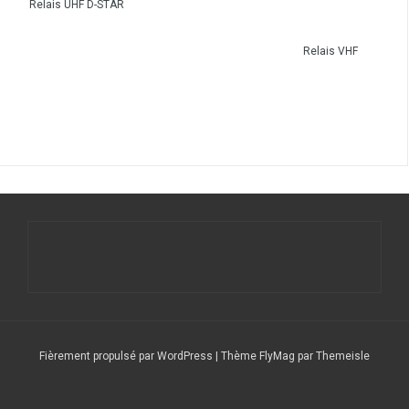
Relais UHF D-STAR
Relais VHF
Fièrement propulsé par WordPress
|
Thème
FlyMag
par Themeisle
Le
Nos
Service
DFCF/SOTA
Calendrier
DX
Nous