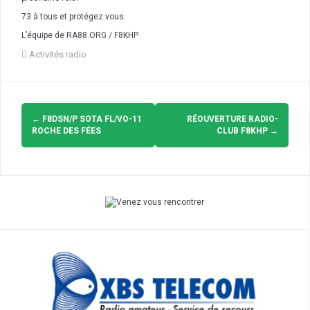
73 à tous et protégez vous.
L’équipe de RA88.ORG / F8KHP
Activités radio
Navigation
d'article
←
F8DSN/P SOTA FL/VO-11
RÉOUVERTURE RADIO-
ROCHE DES FÉES
CLUB F8KHP
→