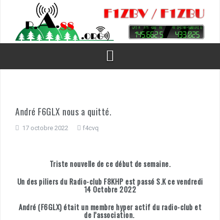
Aller
au
contenu
André F6GLX nous a quitté.
17 octobre 2022
f4cvq
Triste nouvelle de ce début de semaine.
Un des piliers du Radio-club F8KHP est passé S.K ce vendredi
14 Octobre 2022
André (F6GLX) était un membre hyper actif du radio-club et
de l’association.