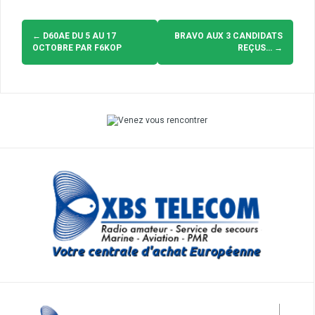
Navigation
d'article
←
D60AE DU 5 AU 17
BRAVO AUX 3 CANDIDATS
OCTOBRE PAR F6KOP
REÇUS…
→