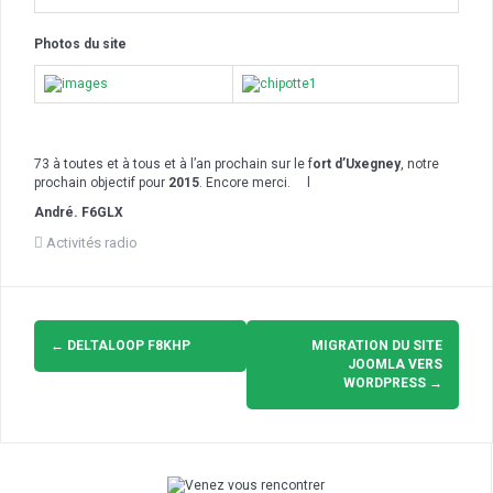
Photos du site
73 à toutes et à tous et à l’an prochain sur le f
ort d’Uxegney
, notre
prochain objectif pour
2015
. Encore merci. l
André. F6GLX
Activités radio
Navigation
d'article
←
DELTALOOP F8KHP
MIGRATION DU SITE
JOOMLA VERS
WORDPRESS
→