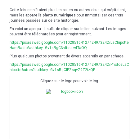
Cette fois ce n’étaient plus les balles ou autres obus qui crépitaient,
mais les
appareils photo numériques
pour immortaliser ces trois
journées passées sur ce site historique.
En voici un aperçu . Il suffit de cliquer sur le lien suivant. Les images
peuvent être téléchargées pour enregistrement.
https://picasaweb.google.com/110285164127424973242/LaChipotte
HamRadio?authkey=Gv1sRgCNvltsu_wLTaOQ
Plus quelques photos provenant de divers appareils en panachage…
https://picasaweb.google.com/110285164127424973242/PhotosLaC
hipotteAutres?authkey=Gv1sRgCIPZsqvZ9Z2izQE
Cliquez sur le logo pour voir le log.