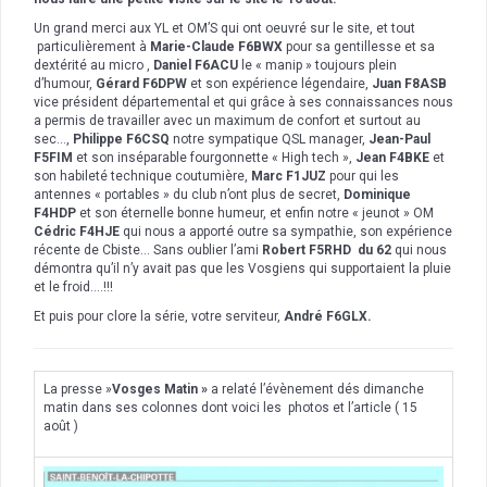
Un grand merci aux YL et OM’S qui ont oeuvré sur le site, et tout
particulièrement à
Marie-Claude F6BWX
pour sa gentillesse et sa
dextérité au micro ,
Daniel F6ACU
le « manip » toujours plein
d’humour,
Gérard F6DPW
et son expérience légendaire,
Juan F8ASB
vice président départemental et qui grâce à ses connaissances nous
a permis de travailler avec un maximum de confort et surtout au
sec…,
Philippe F6CSQ
notre sympatique QSL manager,
Jean-Paul
F5FIM
et son inséparable fourgonnette « High tech »,
Jean F4BKE
et
son habileté technique coutumière,
Marc F1JUZ
pour qui les
antennes « portables » du club n’ont plus de secret,
Dominique
F4HDP
et son éternelle bonne humeur, et enfin notre « jeunot » OM
Cédric F4HJE
qui nous a apporté outre sa sympathie, son expérience
récente de Cbiste… Sans oublier l’ami
Robert F5RHD du 62
qui nous
démontra qu’il n’y avait pas que les Vosgiens qui supportaient la pluie
et le froid….!!!
Et puis pour clore la série, votre serviteur,
André F6GLX.
La presse »
Vosges Matin »
a relaté l’évènement dés dimanche
matin dans ses colonnes dont voici les photos et l’article ( 15
août )