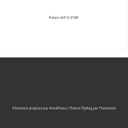
Relais UHF D-STAR
Fièrement propulsé par WordPress
|
Thème
FlyMag
par Themeisle
Le
Nos
Service
DFCF/SOTA
Calendrier
DX
Nous
radio
stations
QSL
Expéditions
CLUSTER
contacter