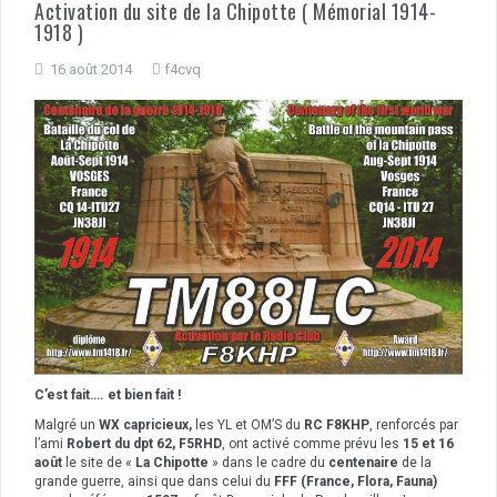
Activation du site de la Chipotte ( Mémorial 1914-
1918 )
16 août 2014
f4cvq
C’est fait…. et bien fait !
Malgré un
WX capricieux,
les YL et OM’S du
RC F8KHP
, renforcés par
l’ami
Robert du dpt 62, F5RHD
, ont activé comme prévu les
15 et 16
août
le site de «
La
Chipotte
» dans le cadre du
centenaire
de la
grande guerre, ainsi que dans celui du
FFF (France, Flora, Faun
a)