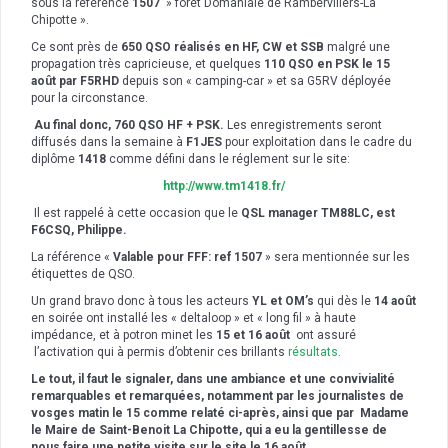
sous la référence
1507
» forêt Domaniale de Rambervillers-La
Chipotte ».
Ce sont près de
650 QSO réalisés en HF, CW et SSB
malgré une
propagation très capricieuse, et quelques
110 QSO en PSK le 15
août par F5RHD
depuis son « camping-car » et sa G5RV déployée
pour la circonstance.
Au final donc, 760 QSO HF + PSK.
Les enregistrements seront
diffusés dans la semaine à
F1JES
pour exploitation dans le cadre du
diplôme
1418
comme défini dans le réglement sur le site:
http://www.tm1418.fr/
Il est rappelé à cette occasion que le
QSL manager TM88LC, est
F6CSQ, Philippe.
La référence «
Valable pour FFF: ref 1507
» sera mentionnée sur les
étiquettes de QSO.
Un grand bravo donc à tous les acteurs
YL et OM’s
qui dès le
14 août
en soirée ont installé les « deltaloop » et « long fil » à haute
impédance, et à potron minet les
15 et 16 août
ont assuré
l’activation qui à permis d’obtenir ces brillants
résultats
.
Le tout, il faut le signaler, dans une ambiance et une convivialité
remarquables et remarquées, notamment par les journalistes de
vosges matin le 15 comme relaté ci-après, ainsi que par Madame
le Maire de Saint-Benoit La Chipotte, qui a eu la gentillesse de
nous faire une petite visite sur le site le 16 août.