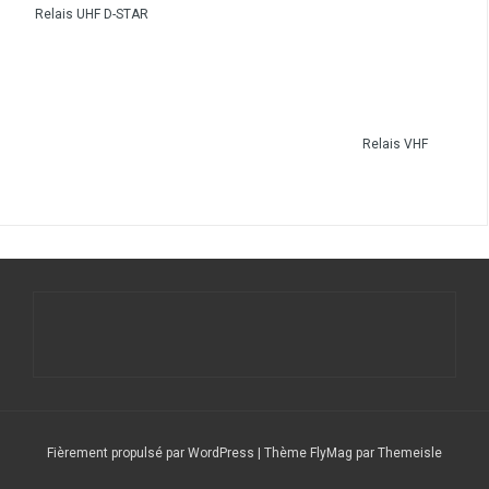
Relais UHF D-STAR
Relais VHF
Fièrement propulsé par WordPress
|
Thème
FlyMag
par Themeisle