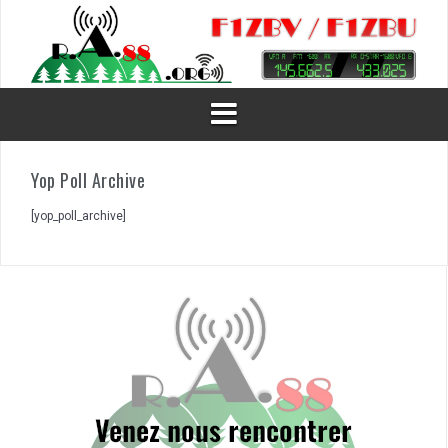
Aller
au
contenu
Yop Poll Archive
[yop_poll_archive]