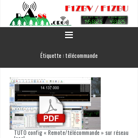
Aller
au
contenu
Étiquette :
télécommande
TUTO config « Remote/télécommande » sur réseau