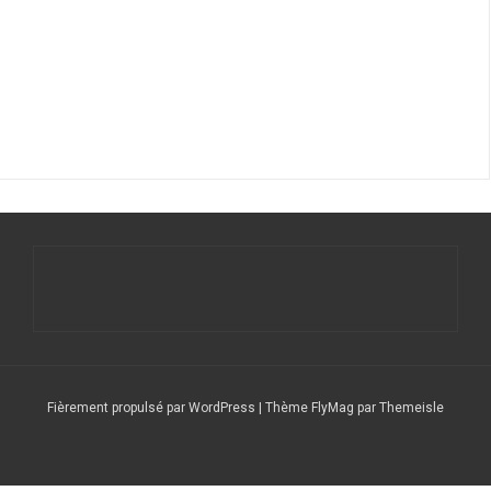
Fièrement propulsé par WordPress
|
Thème
FlyMag
par Themeisle
Le
Nos
Service
DFCF/SOTA
Calendrier
DX
Nous
radio
stations
QSL
Expéditions
CLUSTER
contacter