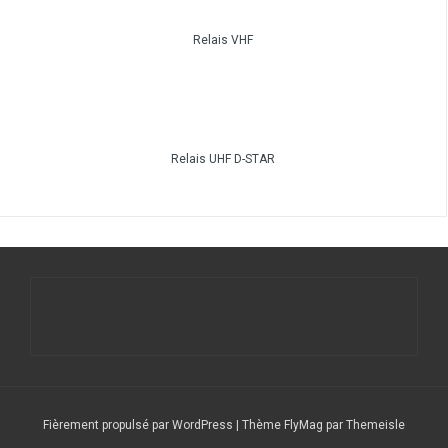
Relais VHF
Relais UHF D-STAR
Fièrement propulsé par WordPress
|
Thème
FlyMag
par Themeisle