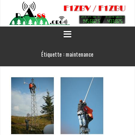
Aller
au
contenu
Étiquette :
maintenance