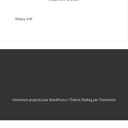
Relais VHF
Fièrement propulsé par WordPress
|
Thème
FlyMag
par Themeisle
Le
Nos
Service
DFCF/SOTA
Calendrier
DX
Nous
radio
stations
QSL
Expéditions
CLUSTER
contacter
club
répétitrices
(F6CSQ)