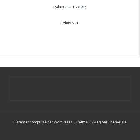
Relais UHF D-STAR
Relais VHF
Fièrement propulsé par WordPress
|
Thème
FlyMag
par Themeisle
Le
Nos
Service
DFCF/SOTA
Calendrier
DX
Nous