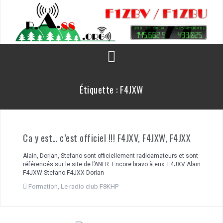
Aller
au
contenu
Étiquette :
F4JXW
Ca y est… c’est officiel !!! F4JXV, F4JXW, F4JXX
Alain, Dorian, Stefano sont officiellement radioamateurs et sont
référencés sur le site de l’ANFR. Encore bravo à eux. F4JXV Alain
F4JXW Stefano F4JXX Dorian
Formation
,
Le radio club F8KHP