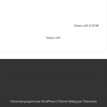
Relais UHF D-STAR
Relais VHF
Fièrement propulsé par WordPress
|
Thème
FlyMag
par Themeisle