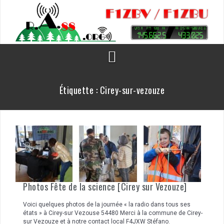
Aller
au
contenu
Étiquette :
Cirey-sur-vezouze
Photos Fête de la science [Cirey sur Vezouze]
Voici quelques photos de la journée « la radio dans tous ses
états » à Cirey-sur Vezouse 54480 Merci à la commune de Cirey-
sur Vezouze et à notre contact local F4JXW Stéfano.