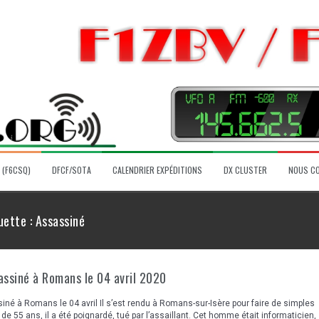
 (F6CSQ)
DFCF/SOTA
CALENDRIER EXPÉDITIONS
DX CLUSTER
NOUS C
uette :
Assassiné
assiné à Romans le 04 avril 2020
né à Romans le 04 avril Il s’est rendu à Romans-sur-Isère pour faire de simples
de 55 ans, il a été poignardé, tué par l’assaillant. Cet homme était informaticien,