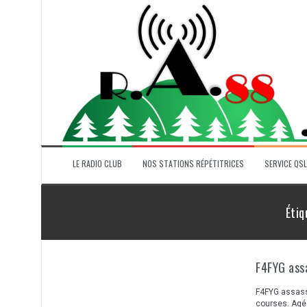
Aller
au
contenu
LE RADIO CLUB
NOS STATIONS RÉPÉTITRICES
SERVICE QSL
Étiq
F4FYG ass
F4FYG assassi
courses. Agé 