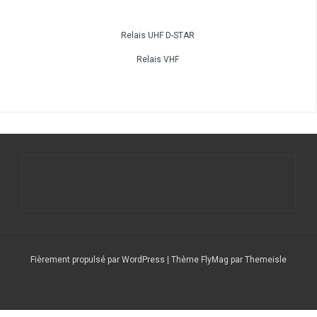
Relais UHF D-STAR
Relais VHF
Fièrement propulsé par WordPress
|
Thème
FlyMag
par Themeisle
Le
Nos
Service
DFCF/SOTA
Calendrier
DX
Nous
radio
stations
QSL
Expéditions
CLUSTER
contacter
club
répétitrices
(F6CSQ)