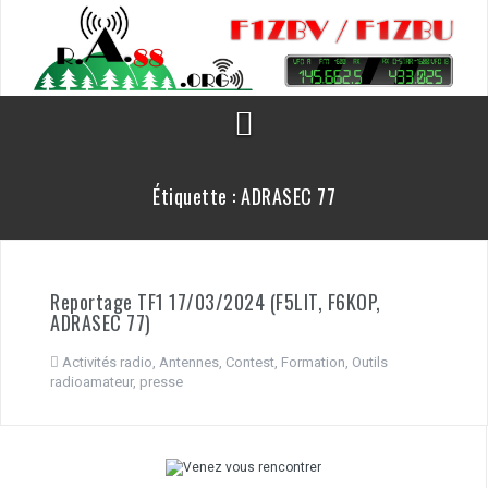
Aller
au
contenu
Étiquette :
ADRASEC 77
Reportage TF1 17/03/2024 (F5LIT, F6KOP,
ADRASEC 77)
Activités radio
,
Antennes
,
Contest
,
Formation
,
Outils
radioamateur
,
presse