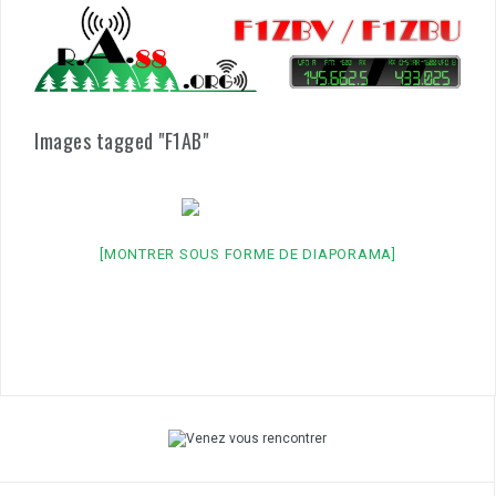
Aller
au
contenu
Images tagged "F1AB"
[MONTRER SOUS FORME DE DIAPORAMA]