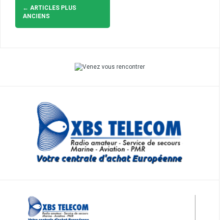
Navigation
des
←
ARTICLES PLUS
articles
ANCIENS